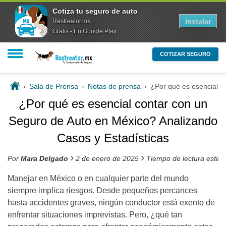
Cotiza tu seguro de auto
Instalar
Rastreator.mx
Gratis - En Google Play
COTIZAR SEGURO
›
Sala de Prensa
›
Notas de prensa
›
¿Por qué es esencial c
¿Por qué es esencial contar con un
Seguro de Auto en México? Analizando
Casos y Estadísticas
›
›
Por
Mara Delgado
2 de enero de 2025
Tiempo de lectura estim
Manejar en México o en cualquier parte del mundo
siempre implica riesgos. Desde pequeños percances
hasta accidentes graves, ningún conductor está exento de
enfrentar situaciones imprevistas. Pero, ¿qué tan