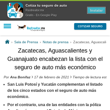
Cotiza tu seguro de auto
Instalar
Rastreator.mx
Gratis - En Google Play
COTIZAR SEGURO
›
Sala de Prensa
›
Notas de prensa
›
Zacatecas, Aguascalien
Zacatecas, Aguascalientes y
Guanajuato encabezan la lista con el
seguro de auto más económico
›
›
Por
Ana Bonifaz
17 de febrero de 2021
Tiempo de lectura esti
San Luis Potosí y Yucatán complementan el listado
de los cinco estados con el seguro de auto más
económico.
Por el contrario, una de las entidades con la póliza