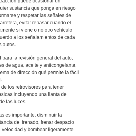
stracción puede ocasionar un
quier sustancia que ponga en riesgo
formarse y respetar las señales de
arretera, evitar rebasar cuando el
amente si viene o no otro vehículo
acuerdo a los señalamientos de cada
s autos.
 para la revisión general del auto,
les de agua, aceite y anticongelante,
tema de dirección qué permite la fácil
s.
e los retrovisores para tener
básicas incluyendo una llanta de
de las luces.
s es importante, disminuir la
tancia del frenado, frenar despacio
 la velocidad y bombear ligeramente