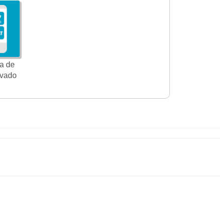
a de
ivado